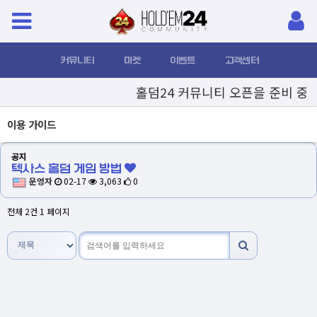
커뮤니티
마켓
이벤트
고객센터
홀덤24 커뮤니티 오픈을 준비 중입니
이용 가이드
공지
텍사스 홀덤 게임 방법
운영자
02-17
3,063
0
전체 2건
1 페이지