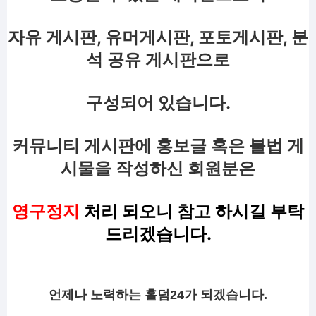
자유 게시판, 유머게시판, 포토게시판, 분
석 공유 게시판으로
구성되어 있습니다.
커뮤니티 게시판에 홍보글 혹은 불법 게
시물을 작성하신 회원분은
영구정지
처리 되오니 참고 하시길 부탁
드리겠습니다.
언제나 노력하는 홀덤24가 되겠습니다.