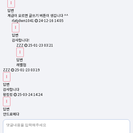
답변
계급이 오르면 글쓰기 버튼이 생깁니다 ^^
rlatjdwn1041
24-12-16 14:05
답변
감사합니다!
ZZZ
25-01-23 03:21
답변
레벨업
ZZZ
25-01-23 03:19
답변
감사합니다
왕킹킹
25-03-24 14:24
답변
안드로메다