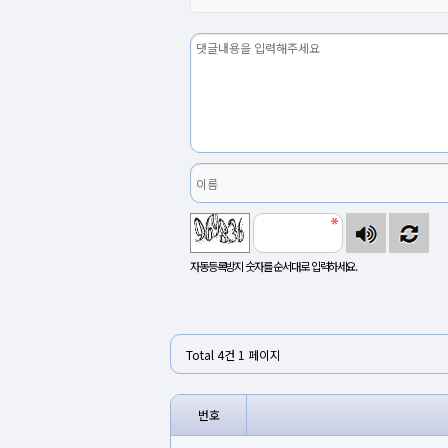
자동등록방지 숫자를 순서대로 입력하세요.
Total 4건
1 페이지
번호