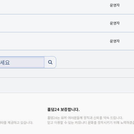
운영자
운영자
운영자
홀덤24 보증합니다.
홀덤24는 유저 여러분들께 정직과 신뢰를 약속 드립니다.
이타를 제공하고 있습니다.
믿고 이용할 수 있는 커뮤니티 문화를 정착시키기 위해 노력하겠