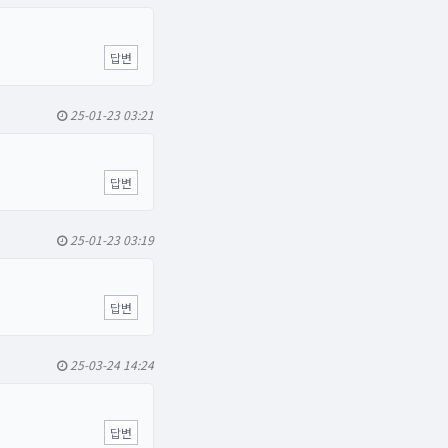
답변
25-01-23 03:21
답변
25-01-23 03:19
답변
25-03-24 14:24
답변