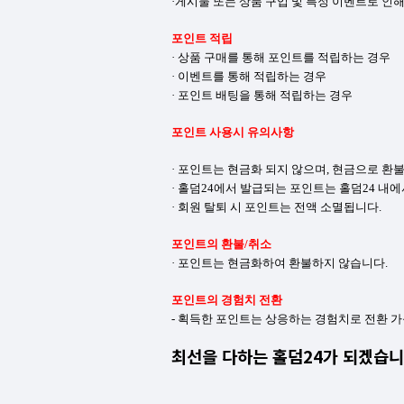
·게시물 또는 상품 구입 및 특정 이벤트로 인
포인트 적립
· 상품 구매를 통해 포인트를 적립하는 경우
· 이벤트를 통해 적립하는 경우
· 포인트 배팅을 통해 적립하는 경우
포인트 사용시 유의사항
· 포인트는 현금화 되지 않으며, 현금으로 환
·
홀덤24
에서 발급되는 포인트는
홀덤24
내에
· 회원 탈퇴 시 포인트는 전액 소멸됩니다.
포인트의 환불/취소
· 포인트는 현금화하여 환불하지 않습니다.
포인트의 경험치 전환
- 획득한 포인트는 상응하는 경험치로 전환 
최선을 다하는
홀덤24
가 되겠습니