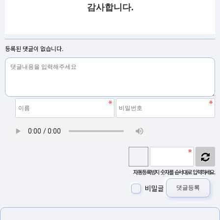
감사합니다.
등록된 댓글이 없습니다.
자동등록방지 숫자를 순서대로 입력하세요.
비밀글
댓글등록