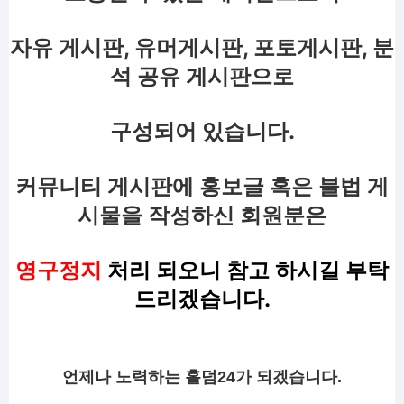
자유 게시판, 유머게시판, 포토게시판, 분
석 공유 게시판으로
구성되어 있습니다.
커뮤니티 게시판에 홍보글 혹은 불법 게
시물을 작성하신 회원분은
영구정지
처리 되오니 참고 하시길 부탁
드리겠습니다.
언제나 노력하는 홀덤24가 되겠습니다.