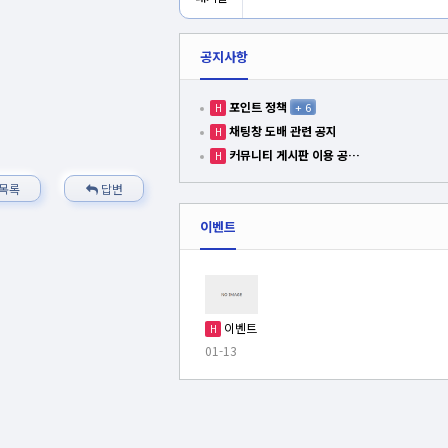
공지사항
포인트 정책
+
6
H
채팅창 도배 관련 공지
H
커뮤니티 게시판 이용 공…
H
목록
답변
이벤트
이벤트
H
01-13