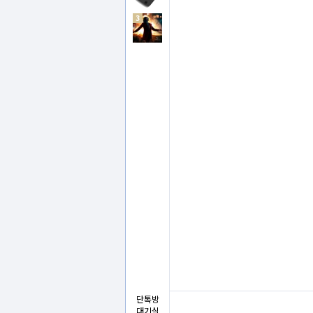
3
단톡방
대기실