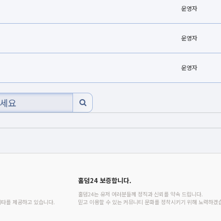
운영자
운영자
운영자
홀덤24 보증합니다.
홀덤24는 유저 여러분들께 정직과 신뢰를 약속 드립니다.
이타를 제공하고 있습니다.
믿고 이용할 수 있는 커뮤니티 문화를 정착시키기 위해 노력하겠