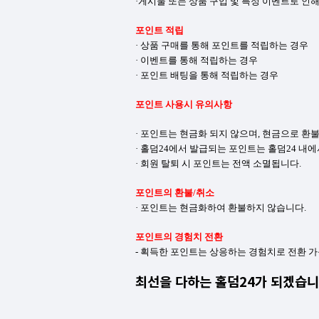
·게시물 또는 상품 구입 및 특정 이벤트로 인
포인트 적립
· 상품 구매를 통해 포인트를 적립하는 경우
· 이벤트를 통해 적립하는 경우
· 포인트 배팅을 통해 적립하는 경우
포인트 사용시 유의사항
· 포인트는 현금화 되지 않으며, 현금으로 환
·
홀덤24
에서 발급되는 포인트는
홀덤24
내에
· 회원 탈퇴 시 포인트는 전액 소멸됩니다.
포인트의 환불/취소
· 포인트는 현금화하여 환불하지 않습니다.
포인트의 경험치 전환
- 획득한 포인트는 상응하는 경험치로 전환 
최선을 다하는
홀덤24
가 되겠습니