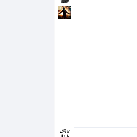
3
단톡방
대기실