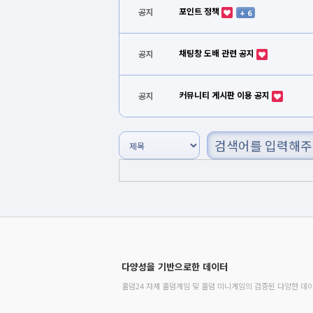
포인트 정책
공지
+ 6
채팅창 도배 관련 공지
공지
커뮤니티 게시판 이용 공지
공지
다양성을 기반으로한 데이터
홀덤24 자체 홀덤게임 및 홀덤 미니게임의 검증된 다양한 데