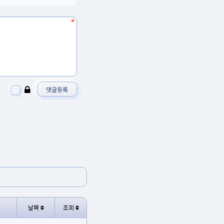
날짜
조회