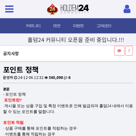
커뮤니티
마켓
이벤트
고객센터
홀덤24 커뮤니티 오픈을 준비 중입니다.!!!
공지사항
포인트 정책
운영자
24-12-06 12:32
565,098
6
본문
- 포인트 정책
포인트란?
·게시물 또는 상품 구입 및 특정 이벤트로 인해 발급되며
홀덤24
내에서 이용
할 수 있는 포인트를 말합니다.
포인트 적립
· 상품 구매를 통해 포인트를 적립하는 경우
· 이벤트를 통해 적립하는 경우