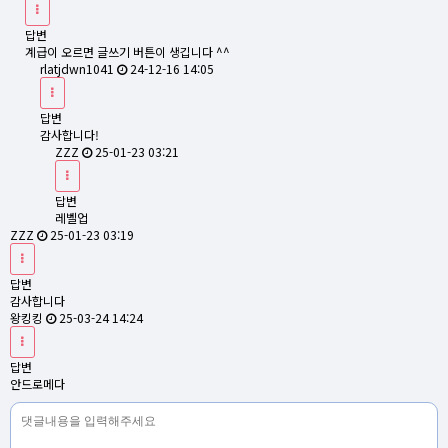
답변
계급이 오르면 글쓰기 버튼이 생깁니다 ^^
rlatjdwn1041
24-12-16 14:05
답변
감사합니다!
ZZZ
25-01-23 03:21
답변
레벨업
ZZZ
25-01-23 03:19
답변
감사합니다
왕킹킹
25-03-24 14:24
답변
안드로메다