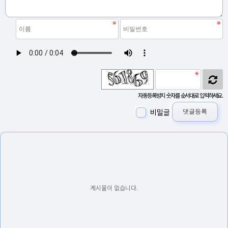
자동등록방지 숫자를 순서대로 입력하세요.
비밀글
댓글등록
게시물이 없습니다.