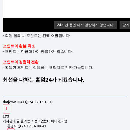
· 포인트 배팅을 통해 적립하는 경우
포인트 사용시 유의사항
· 포인트는 현금화 되지 않으며, 현금으로 환불되지 않습니다.
24
시간 동안 다시 열람하지 않습니다.
닫기
·
홀덤24
에서 발급되는 포인트는
홀덤24
내에서만 사용할 있습니다.
· 회원 탈퇴 시 포인트는 전액 소멸됩니다.
포인트의 환불/취소
· 포인트는 현금화하여 환불하지 않습니다.
포인트의 경험치 전환
- 획득한 포인트는 상응하는 경험치로 전환 가능합니다.
최선을 다하는
홀덤24
가 되겠습니다.
rlatjdwn1041
24-12-15 19:10
답변
게시판에 글 올리는 기능이없는데 어디있나염
운영자
24-12-16 00:49