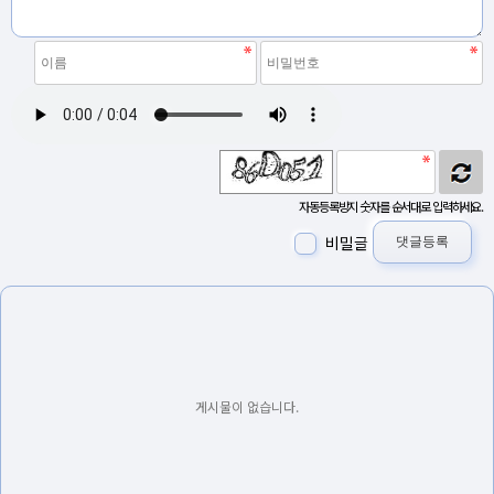
자동등록방지 숫자를 순서대로 입력하세요.
비밀글
댓글등록
게시물이 없습니다.