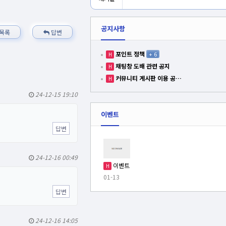
공지사항
목록
답변
포인트 정책
+
6
H
채팅창 도배 관련 공지
H
커뮤니티 게시판 이용 공…
H
24-12-15 19:10
이벤트
답변
24-12-16 00:49
이벤트
H
01-13
답변
24-12-16 14:05