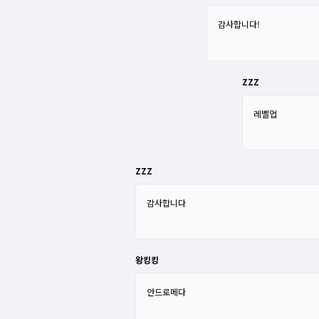
감사합니다!
ZZZ
레벨업
ZZZ
감사합니다
왕킹킹
안드로메다