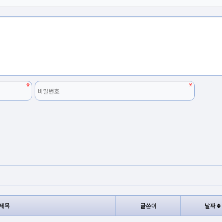
제목
글쓴이
날짜