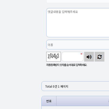
자동등록방지 숫자를 순서대로 입력하세요.
Total 0건
1 페이지
번호