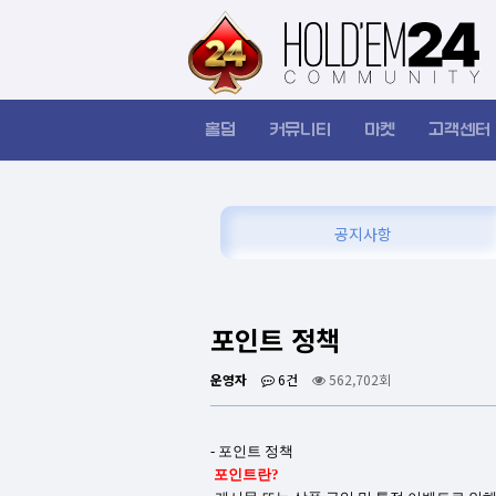
홀덤
커뮤니티
마켓
고객센터
공지사항
포인트 정책
운영자
6건
562,702회
- 포인트 정책
포인트란?