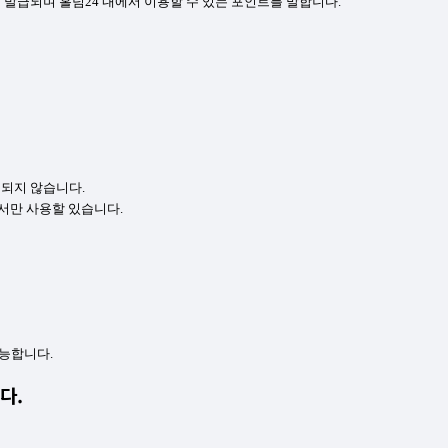
해 발급되며
홀덤24
내에서 이용할 수 있는 포인트를 말합니다.
불되지 않습니다.
서만 사용할 있습니다.
가능합니다.
다.