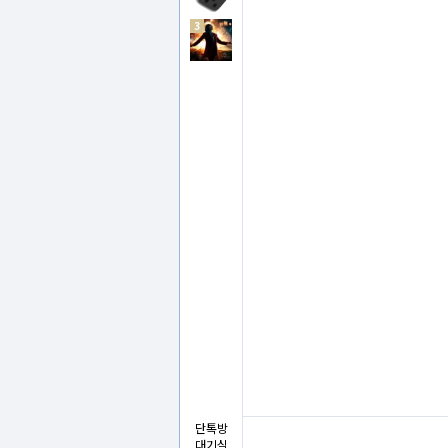
3
단톡방
대기실