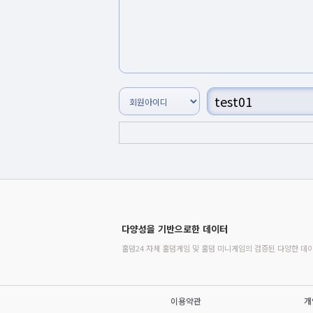
다양성을 기반으로한 데이터
홀덤24 자체 홀덤게임 및 홀덤 미니게임의 검증된 다양한 데
이용약관
개