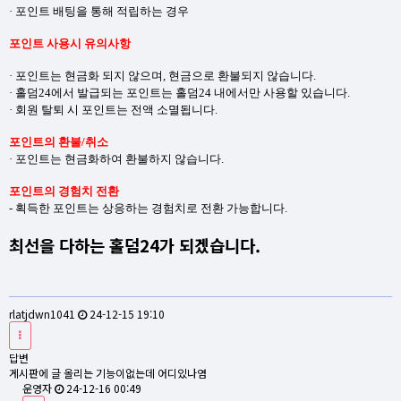
· 포인트 배팅을 통해 적립하는 경우
포인트 사용시 유의사항
· 포인트는 현금화 되지 않으며, 현금으로 환불되지 않습니다.
·
홀덤24
에서 발급되는 포인트는
홀덤24
내에서만 사용할 있습니다.
· 회원 탈퇴 시 포인트는 전액 소멸됩니다.
포인트의 환불/취소
· 포인트는 현금화하여 환불하지 않습니다.
포인트의 경험치 전환
- 획득한 포인트는 상응하는 경험치로 전환 가능합니다.
최선을 다하는
홀덤24
가 되겠습니다.
rlatjdwn1041
24-12-15 19:10
답변
게시판에 글 올리는 기능이없는데 어디있나염
운영자
24-12-16 00:49