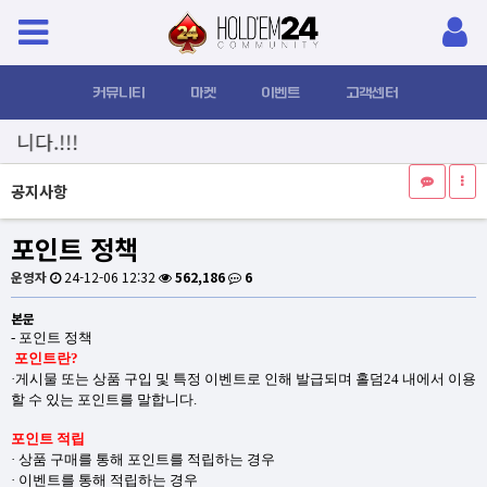
커뮤니티
마켓
이벤트
고객센터
다.!!!
공지사항
포인트 정책
운영자
24-12-06 12:32
562,186
6
본문
- 포인트 정책
포인트란?
·게시물 또는 상품 구입 및 특정 이벤트로 인해 발급되며
홀덤24
내에서 이용
할 수 있는 포인트를 말합니다.
포인트 적립
· 상품 구매를 통해 포인트를 적립하는 경우
· 이벤트를 통해 적립하는 경우