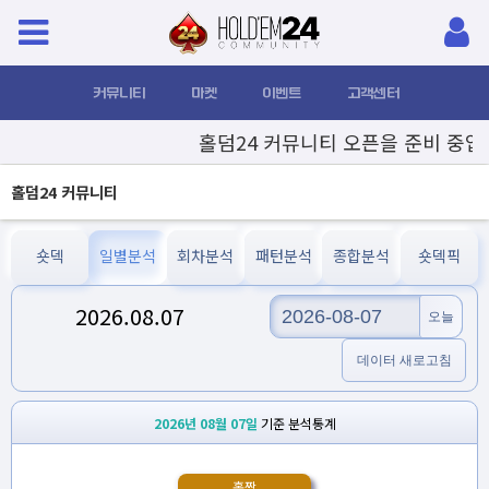
커뮤니티
마켓
이벤트
고객센터
홀덤24 커뮤니티 오픈을 준비 중입니다
홀덤24 커뮤니티
숏덱
일별분석
회차분석
패턴분석
종합분석
숏덱픽
2026.08.07
오늘
데이터 새로고침
2026년 08월 07일
기준 분석통계
홀짝