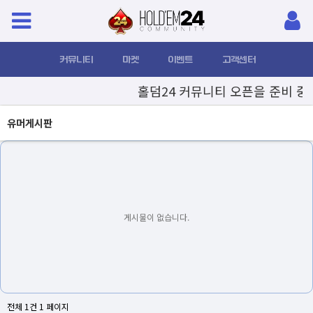
커뮤니티
마켓
이벤트
고객센터
홀덤24 커뮤니티 오픈을 준비 중입니
유머게시판
게시물이 없습니다.
전체 1건
1 페이지