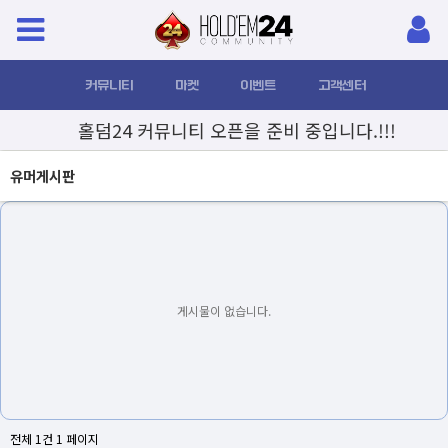
커뮤니티
마켓
이벤트
고객센터
홀덤24 커뮤니티 오픈을 준비 중입니다.!!!
유머게시판
게시물이 없습니다.
전체 1건
1 페이지