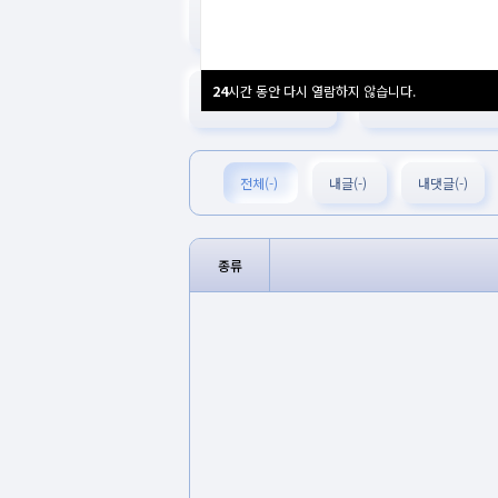
게임픽전적
24
시간 동안 다시 열람하지 않습니다.
자유게시판
유머게시판
전체(-)
내글(-)
내댓글(-)
종류