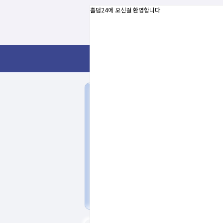
홀덤24에 오신걸 환영합니다
홀덤
커뮤니티
마켓
고객센터
구독