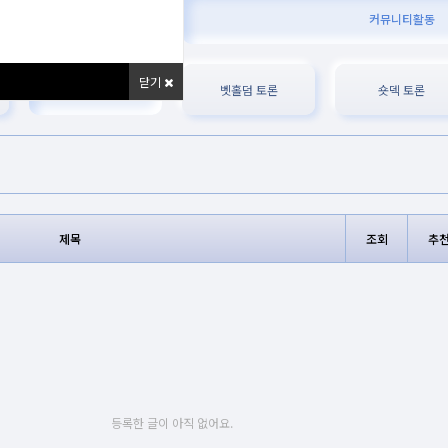
커뮤니티활동
닫기
포토게시판
벳홀덤 토론
숏덱 토론
제목
조회
추
등록한 글이 아직 없어요.