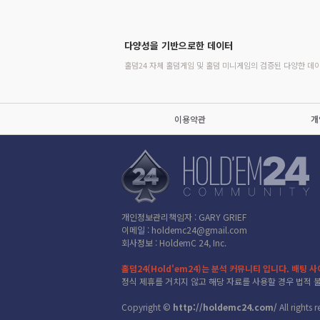
다양성을 기반으로한 데이터
홀덤24 자체 홀덤게임 및 홀덤 미니게임의 검증된 다양한 데
이용약관
개
개인정보관리책임자 : GARY GRIEF
이메일 :
holdemc24@gmail.com
회사정보 : HoldemC 24, Inc.
홀덤24(Hold'em24)는 분석 커뮤니티 입니다. 배팅 
정식 제휴를 거치지 않고 해당 자료를 사용할 경우 법적 
Copyright ©
http://holdemc24.com/
All rights r