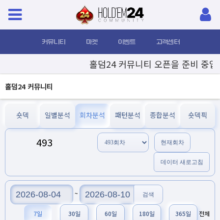
커뮤니티
마켓
이벤트
고객센터
홀덤24 커뮤니티 오픈을 준비 중입니다
홀덤24 커뮤니티
숏덱
일별분석
회차분석
패턴분석
종합분석
숏덱픽
493
현재회차
데이터 새로고침
~
검색
7일
30일
60일
180일
365일
전체