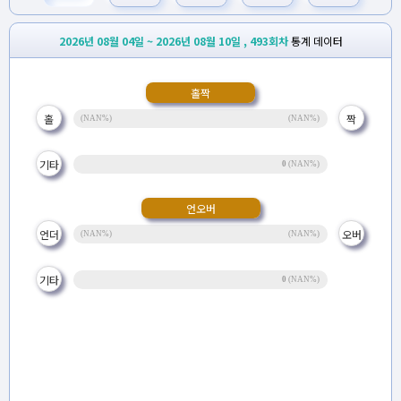
2026년 08월 04일 ~ 2026년 08월 10일 , 493회차
통계 데이터
홀짝
홀
짝
(
NAN
%)
(
NAN
%)
기타
0
(
NAN
%)
언오버
언더
오버
(
NAN
%)
(
NAN
%)
기타
0
(
NAN
%)